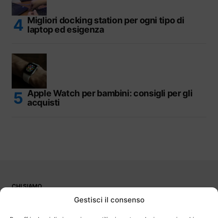
Migliori docking station per ogni tipo di
laptop ed esigenza
Apple Watch per bambini: consigli per gli
acquisti
CHI SIAMO
PUBBLICITÀ
Gestisci il consenso
CONTATTI
LAVORA CON NOI