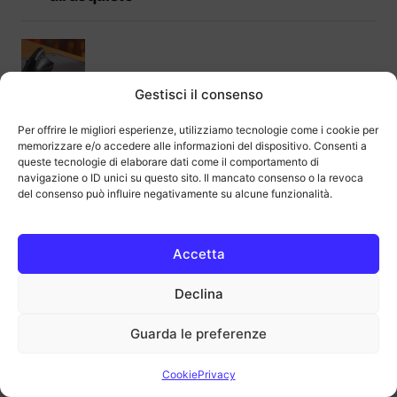
Gestisci il consenso
Migliori mouse verticali sul mercato | Guida
all’acquisto
Per offrire le migliori esperienze, utilizziamo tecnologie come i cookie per
memorizzare e/o accedere alle informazioni del dispositivo. Consenti a
queste tecnologie di elaborare dati come il comportamento di
navigazione o ID unici su questo sito. Il mancato consenso o la revoca
del consenso può influire negativamente su alcune funzionalità.
Migliori mouse per PC del 2026 | Guida
Accetta
all’acquisto
Declina
Guarda le preferenze
Cookie
Privacy
Migliori docking station per ogni tipo di
laptop ed esigenza