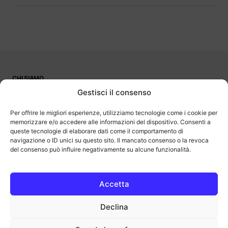
CHI SIAMO
PUBBLICITÀ
Gestisci il consenso
CONTATTI
LAVORA CON NOI
Per offrire le migliori esperienze, utilizziamo tecnologie come i cookie per
memorizzare e/o accedere alle informazioni del dispositivo. Consenti a
queste tecnologie di elaborare dati come il comportamento di
navigazione o ID unici su questo sito. Il mancato consenso o la revoca
del consenso può influire negativamente su alcune funzionalità.
OutOfBit
Outofbit.it partecipa al Programma Affiliazione Amazon EU, un
programma di affiliazione che consente ai siti di percepire una
commissione pubblicitaria pubblicizzando e fornendo link al sito
Accetta
Amazon.it. Amazon e il logo Amazon sono marchi registrati di
Amazon.com, Inc. o delle sue affiliate.
Declina
COPYRIGHT © 2013-2025 OUTOFBIT P.IVA 04140830243, TUTTI I
DIRITTI RISERVATI.
outofbit.it@gmail.com | outofbit@pec.it