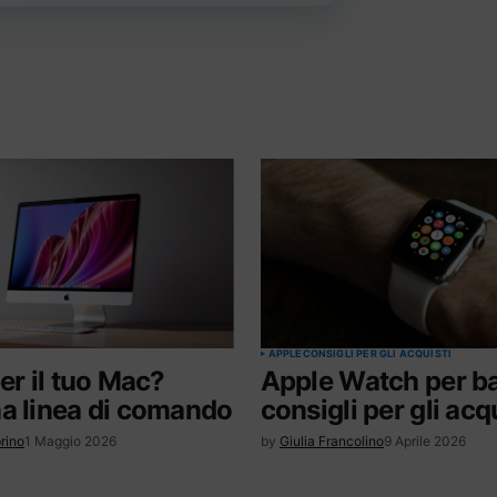
APPLE
CONSIGLI PER GLI ACQUISTI
per il tuo Mac?
Apple Watch per b
a linea di comando
consigli per gli acq
rino
1 Maggio 2026
by
Giulia Francolino
9 Aprile 2026