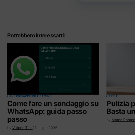
Potrebbero interessarti:
ANDROID
APPLE
PC E GAMING
APPLE
Come fare un sondaggio su
Pulizia 
WhatsApp: guida passo
Basta un
passo
by
Marco Pontep
by
Vittorio Tiso
21 Luglio 2026