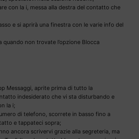
are con la i, messa alla destra del contatto che
so e si aprirà una finestra con le varie info del
 a quando non trovate l’opzione Blocca
app Messaggi, aprite prima di tutto la
ntatto indesiderato che vi sta disturbando e
n la i;
mero di telefono, scorrete in basso fino a
tatto e tappateci sopra;
anno ancora scrivervi grazie alla segreteria, ma