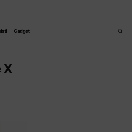
isti
Gadget
e X