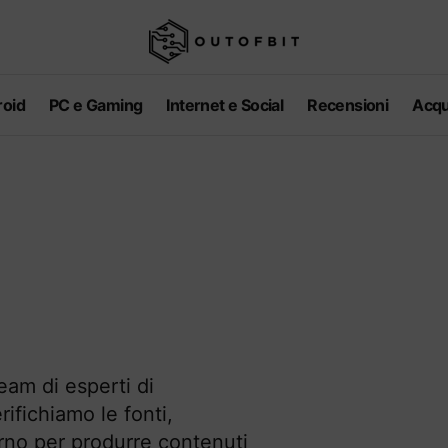
oid
PC e Gaming
Internet e Social
Recensioni
Acqu
am di esperti di
rifichiamo le fonti,
rno per produrre contenuti