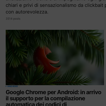
chiari e privi di sensazionalismo da clickbai
con autorevolezza.
3514 posts
ANDROID
Google Chrome per Android: in arrivo
il supporto per la compilazione
automatica dei codici di