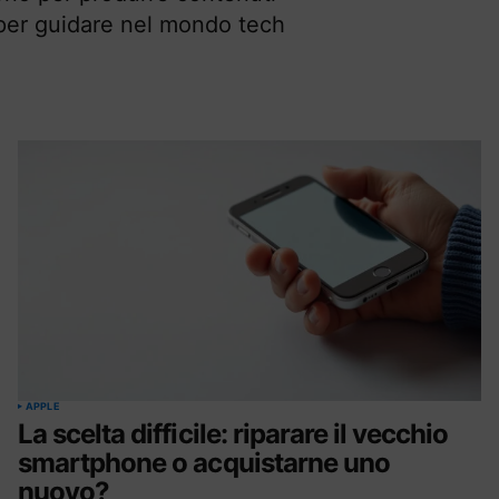
t per guidare nel mondo tech
APPLE
La scelta difficile: riparare il vecchio
smartphone o acquistarne uno
nuovo?