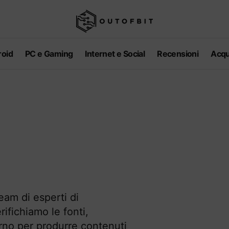
oid
PC e Gaming
Internet e Social
Recensioni
Acqu
am di esperti di
rifichiamo le fonti,
rno per produrre contenuti