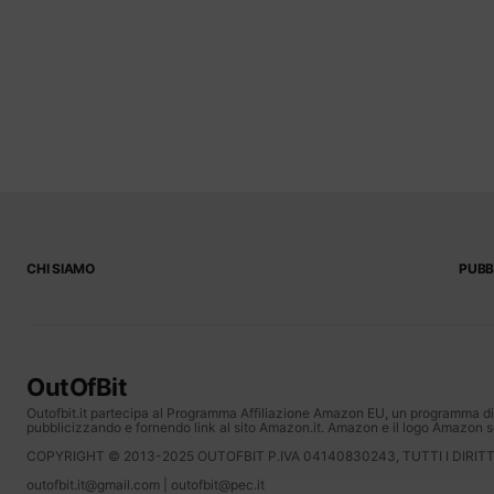
CHI SIAMO
PUBB
OutOfBit
Outofbit.it partecipa al Programma Affiliazione Amazon EU, un programma di a
pubblicizzando e fornendo link al sito Amazon.it. Amazon e il logo Amazon son
COPYRIGHT © 2013-2025 OUTOFBIT P.IVA 04140830243, TUTTI I DIRITTI
outofbit.it@gmail.com | outofbit@pec.it