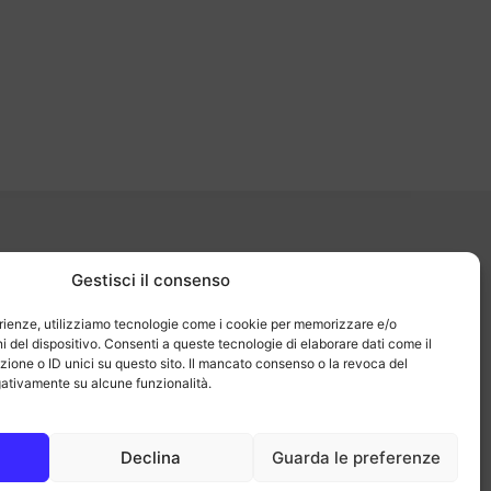
LAVORA CON NOI
Gestisci il consenso
sperienze, utilizziamo tecnologie come i cookie per memorizzare e/o
i del dispositivo. Consenti a queste tecnologie di elaborare dati come il
one o ID unici su questo sito. Il mancato consenso o la revoca del
ativamente su alcune funzionalità.
Declina
Guarda le preferenze