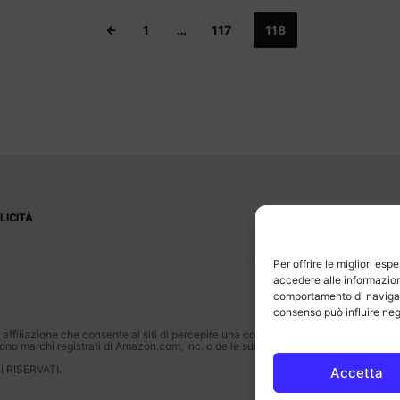
1
…
117
118
LICITÀ
CONTATTI
Per offrire le migliori e
accedere alle informazion
comportamento di navigazi
consenso può influire neg
ffiliazione che consente ai siti di percepire una commissione pubblicitaria
o marchi registrati di Amazon.com, Inc. o delle sue affiliate.
 RISERVATI.
Accetta