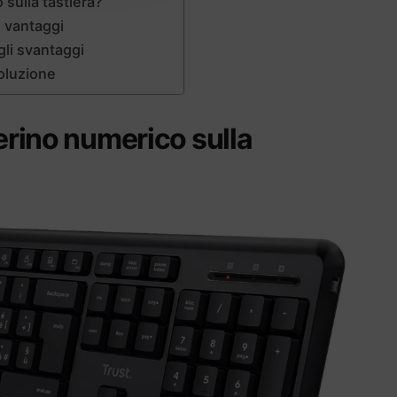
 sulla tastiera?
i vantaggi
gli svantaggi
soluzione
ierino numerico sulla