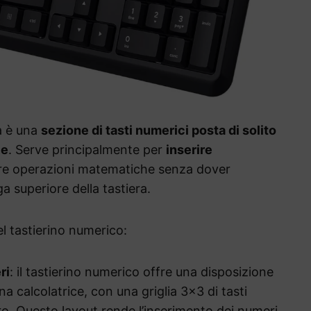
ra è una
sezione di tasti numerici posta di solito
le
. Serve principalmente per
inserire
re operazioni matematiche senza dover
iga superiore della tastiera.
del tastierino numerico:
ri
: il tastierino numerico offre una disposizione
na calcolatrice, con una griglia 3×3 di tasti
tro. Questo layout rende l’inserimento dei numeri