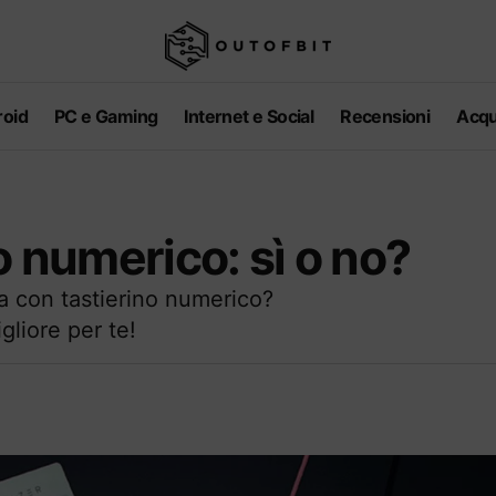
oid
PC e Gaming
Internet e Social
Recensioni
Acqu
o numerico: sì o no?
a con tastierino numerico?
gliore per te!