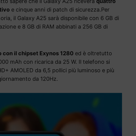
atto sapere che il Galaxy A25 riceverà
quattro
tivo
e cinque anni di patch di sicurezza.Per
ria, il Galaxy A25 sarà disponibile con 6 GB di
azione e 8 GB di RAM abbinati a 256 GB di
o con il chipset Exynos 1280
ed è oltretutto
000 mAh con ricarica da 25 W. Il telefono si
HD+ AMOLED da 6,5 pollici più luminoso e più
aggiornamento da 120Hz.