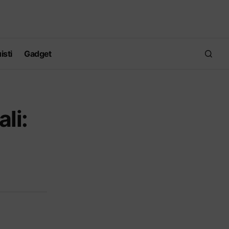
isti
Gadget
li: