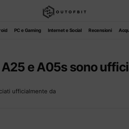
oid
PC e Gaming
Internet e Social
Recensioni
Acqu
25 e A05s sono ufficia
iati ufficialmente da