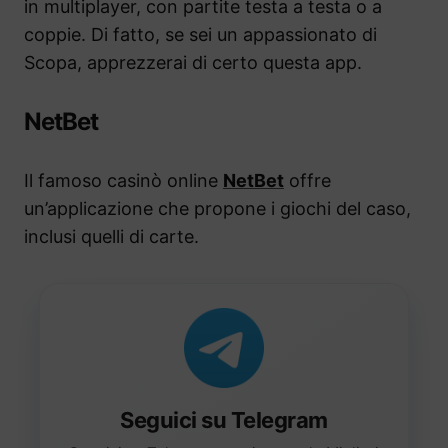
in multiplayer, con partite testa a testa o a
coppie. Di fatto, se sei un appassionato di
Scopa, apprezzerai di certo questa app.
NetBet
Il famoso casinò online
NetBet
offre
un’applicazione che propone i giochi del caso,
inclusi quelli di carte.
Seguici su Telegram