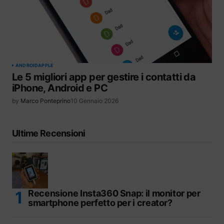
ANDROID
APPLE
Le 5 migliori app per gestire i contatti da
iPhone, Android e PC
by
Marco Ponteprino
10 Gennaio 2026
Ultime Recensioni
Recensione Insta360 Snap: il monitor per
smartphone perfetto per i creator?