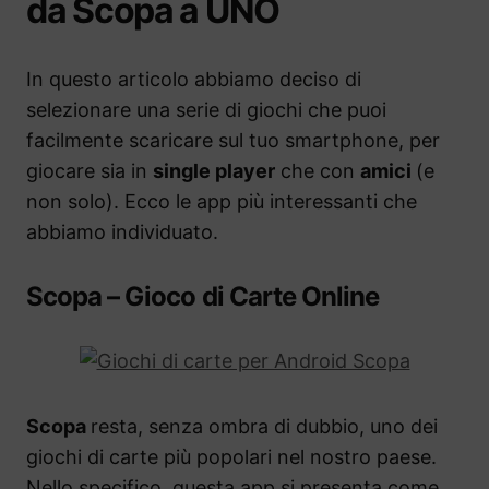
da Scopa a UNO
In questo articolo abbiamo deciso di
selezionare una serie di giochi che puoi
facilmente scaricare sul tuo smartphone, per
giocare sia in
single player
che con
amici
(e
non solo). Ecco le app più interessanti che
abbiamo individuato.
Scopa – Gioco di Carte Online
Scopa
resta, senza ombra di dubbio, uno dei
giochi di carte più popolari nel nostro paese.
Nello specifico, questa app si presenta come