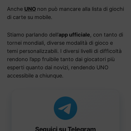
Anche
UNO
non può mancare alla lista di giochi
di carte su mobile.
Stiamo parlando dell’
app ufficiale
, con tanto di
tornei mondiali, diverse modalità di gioco e
temi personalizzabili. I diversi livelli di difficoltà
rendono l’app fruibile tanto dai giocatori più
esperti quanto dai novizi, rendendo UNO
accessibile a chiunque.
Seguici su Telegram