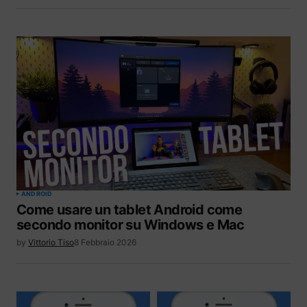
ANDROID
Come usare un tablet Android come
secondo monitor su Windows e Mac
by
Vittorio Tiso
8 Febbraio 2026