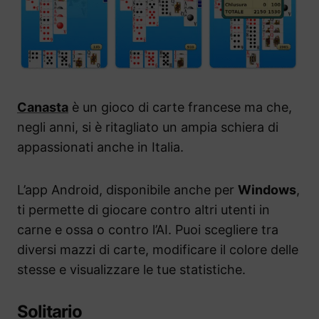
Canasta
è un gioco di carte francese ma che,
negli anni, si è ritagliato un ampia schiera di
appassionati anche in Italia.
L’app Android, disponibile anche per
Windows
,
ti permette di giocare contro altri utenti in
carne e ossa o contro l’AI. Puoi scegliere tra
diversi mazzi di carte, modificare il colore delle
stesse e visualizzare le tue statistiche.
Solitario