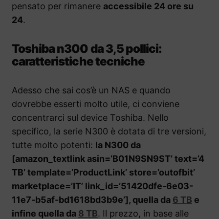
pensato per rimanere
accessibile 24 ore su
24
.
Toshiba n300 da 3,5 pollici:
caratteristiche tecniche
Adesso che sai cos’è un NAS e quando
dovrebbe esserti molto utile, ci conviene
concentrarci sul device Toshiba. Nello
specifico, la serie N300 è dotata di tre versioni,
tutte molto potenti:
la N300 da
[amazon_textlink asin=’B01N9SN9ST’ text=’4
TB’ template=’ProductLink’ store=’outofbit’
marketplace=’IT’ link_id=’51420dfe-6e03-
11e7-b5af-bd1618bd3b9e’], quella da
6 TB
e
infine quella da
8 TB
. Il prezzo, in base alle