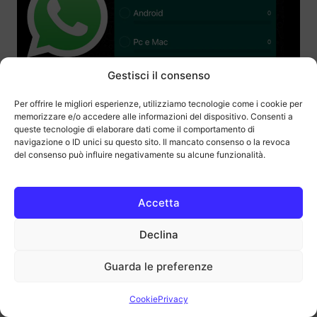
Gestisci il consenso
ANDROID
APPLE
PC E GAMING
Per offrire le migliori esperienze, utilizziamo tecnologie come i cookie per
Come fare un sondaggio su WhatsApp:
memorizzare e/o accedere alle informazioni del dispositivo. Consenti a
guida passo passo
queste tecnologie di elaborare dati come il comportamento di
navigazione o ID unici su questo sito. Il mancato consenso o la revoca
by
Vittorio Tiso
21 Luglio 2026
del consenso può influire negativamente su alcune funzionalità.
Accetta
Declina
Guarda le preferenze
Cookie
Privacy