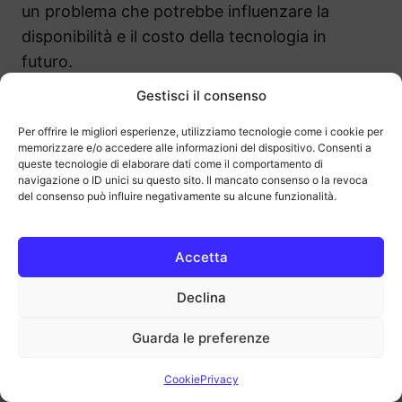
un problema che potrebbe influenzare la
disponibilità e il costo della tecnologia in
futuro.
Gestisci il consenso
Per offrire le migliori esperienze, utilizziamo tecnologie come i cookie per
memorizzare e/o accedere alle informazioni del dispositivo. Consenti a
queste tecnologie di elaborare dati come il comportamento di
navigazione o ID unici su questo sito. Il mancato consenso o la revoca
del consenso può influire negativamente su alcune funzionalità.
Accetta
Declina
Guarda le preferenze
Cookie
Privacy
Nonostante i progressi tecnologici, ci sono