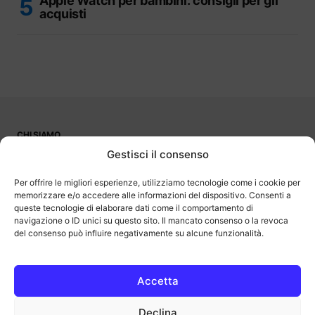
Apple Watch per bambini: consigli per gli
acquisti
CHI SIAMO
PUBBLICITÀ
Gestisci il consenso
CONTATTI
LAVORA CON NOI
Per offrire le migliori esperienze, utilizziamo tecnologie come i cookie per
memorizzare e/o accedere alle informazioni del dispositivo. Consenti a
queste tecnologie di elaborare dati come il comportamento di
navigazione o ID unici su questo sito. Il mancato consenso o la revoca
del consenso può influire negativamente su alcune funzionalità.
OutOfBit
Outofbit.it partecipa al Programma Affiliazione Amazon EU, un
programma di affiliazione che consente ai siti di percepire una
commissione pubblicitaria pubblicizzando e fornendo link al sito
Accetta
Amazon.it. Amazon e il logo Amazon sono marchi registrati di
Amazon.com, Inc. o delle sue affiliate.
Declina
COPYRIGHT © 2013-2025 OUTOFBIT P.IVA 04140830243, TUTTI I