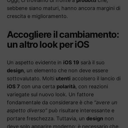
Oggi, ci troviamo di fronte a
prodotti
che,
sebbene siano maturi, hanno ancora margini di
crescita e miglioramento.
Accogliere il cambiamento:
un altro look per iOS
Un aspetto evidente in
iOS 19
sarà il suo
design
, un elemento che non deve essere
sottovalutato. Molti
utenti
accolsero il lancio di
iOS 7
con una certa
polarità
, con reazioni
variegate sul nuovo look. Un fattore
fondamentale da considerare è che
“avere un
aspetto diverso”
può risultare interessante e
portare freschezza. Tuttavia, un
design
non
deve solo apparire moderno; è necessario che