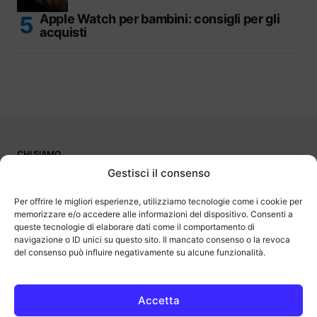
Apple Watch per bambini: consigli per gli
acquisti
CHI SIAMO
PUBBLICITÀ
Gestisci il consenso
CONTATTI
LAVORA CON NOI
Per offrire le migliori esperienze, utilizziamo tecnologie come i cookie per
memorizzare e/o accedere alle informazioni del dispositivo. Consenti a
queste tecnologie di elaborare dati come il comportamento di
navigazione o ID unici su questo sito. Il mancato consenso o la revoca
del consenso può influire negativamente su alcune funzionalità.
OutOfBit
Outofbit.it partecipa al Programma Affiliazione Amazon EU, un
programma di affiliazione che consente ai siti di percepire una
commissione pubblicitaria pubblicizzando e fornendo link al sito
Accetta
Amazon.it. Amazon e il logo Amazon sono marchi registrati di
Amazon.com, Inc. o delle sue affiliate.