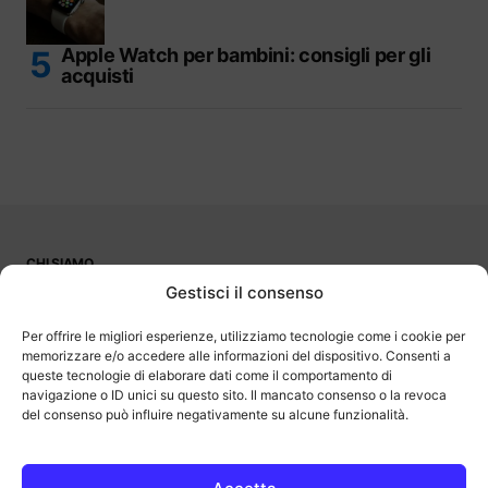
Apple Watch per bambini: consigli per gli
acquisti
CHI SIAMO
PUBBLICITÀ
Gestisci il consenso
CONTATTI
LAVORA CON NOI
Per offrire le migliori esperienze, utilizziamo tecnologie come i cookie per
memorizzare e/o accedere alle informazioni del dispositivo. Consenti a
queste tecnologie di elaborare dati come il comportamento di
navigazione o ID unici su questo sito. Il mancato consenso o la revoca
del consenso può influire negativamente su alcune funzionalità.
OutOfBit
Outofbit.it partecipa al Programma Affiliazione Amazon EU, un
programma di affiliazione che consente ai siti di percepire una
commissione pubblicitaria pubblicizzando e fornendo link al sito