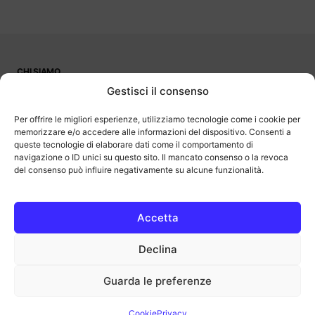
CHI SIAMO
PUBBLICITÀ
Gestisci il consenso
CONTATTI
LAVORA CON NOI
Per offrire le migliori esperienze, utilizziamo tecnologie come i cookie per
memorizzare e/o accedere alle informazioni del dispositivo. Consenti a
queste tecnologie di elaborare dati come il comportamento di
navigazione o ID unici su questo sito. Il mancato consenso o la revoca
del consenso può influire negativamente su alcune funzionalità.
OutOfBit
Outofbit.it partecipa al Programma Affiliazione Amazon EU, un
programma di affiliazione che consente ai siti di percepire una
commissione pubblicitaria pubblicizzando e fornendo link al sito
Accetta
Amazon.it. Amazon e il logo Amazon sono marchi registrati di
Amazon.com, Inc. o delle sue affiliate.
Declina
COPYRIGHT © 2013-2025 OUTOFBIT P.IVA 04140830243, TUTTI I
DIRITTI RISERVATI.
outofbit.it@gmail.com | outofbit@pec.it
Guarda le preferenze
Privacy
Cookie
Note legali
Cookie
Privacy