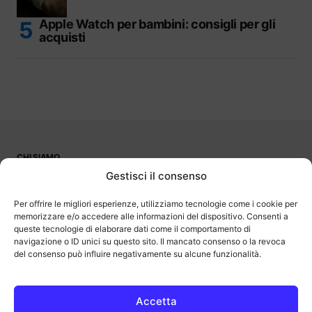
Apple Watch per bambini: consigli per gli
acquisti
CHI SIAMO
PUBBLICITÀ
Gestisci il consenso
CONTATTI
LAVORA CON NOI
Per offrire le migliori esperienze, utilizziamo tecnologie come i cookie per
memorizzare e/o accedere alle informazioni del dispositivo. Consenti a
queste tecnologie di elaborare dati come il comportamento di
navigazione o ID unici su questo sito. Il mancato consenso o la revoca
del consenso può influire negativamente su alcune funzionalità.
OutOfBit
Outofbit.it partecipa al Programma Affiliazione Amazon EU, un
programma di affiliazione che consente ai siti di percepire una
commissione pubblicitaria pubblicizzando e fornendo link al sito
Accetta
Amazon.it. Amazon e il logo Amazon sono marchi registrati di