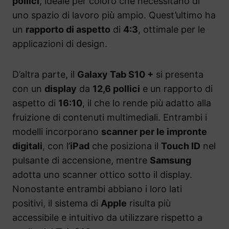
pollici
, ideale per coloro che necessitano di
uno spazio di lavoro più ampio. Quest’ultimo ha
un
rapporto di aspetto
di
4:3
, ottimale per le
applicazioni di design.
D’altra parte, il
Galaxy Tab S10 +
si presenta
con un
display
da
12,6 pollici
e un rapporto di
aspetto di
16:10
, il che lo rende più adatto alla
fruizione di contenuti multimediali. Entrambi i
modelli incorporano
scanner per le impronte
digitali
, con l’
iPad
che posiziona il
Touch ID
nel
pulsante di accensione, mentre
Samsung
adotta uno scanner ottico sotto il display.
Nonostante entrambi abbiano i loro lati
positivi, il sistema di
Apple
risulta più
accessibile e intuitivo da utilizzare rispetto a