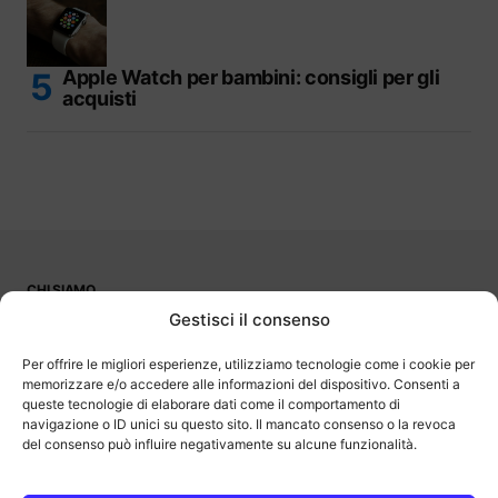
Apple Watch per bambini: consigli per gli
acquisti
CHI SIAMO
PUBBLICITÀ
Gestisci il consenso
CONTATTI
LAVORA CON NOI
Per offrire le migliori esperienze, utilizziamo tecnologie come i cookie per
memorizzare e/o accedere alle informazioni del dispositivo. Consenti a
queste tecnologie di elaborare dati come il comportamento di
navigazione o ID unici su questo sito. Il mancato consenso o la revoca
del consenso può influire negativamente su alcune funzionalità.
OutOfBit
Outofbit.it partecipa al Programma Affiliazione Amazon EU, un