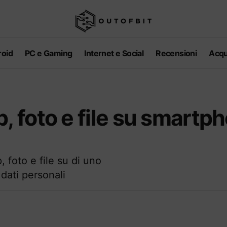
oid
PC e Gaming
Internet e Social
Recensioni
Acqu
 foto e file su smartp
 foto e file su di uno
dati personali