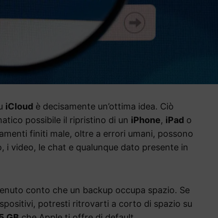
su
iCloud
è decisamente un’ottima idea. Ciò
ico possibile il ripristino di un
iPhone
,
iPad
o
menti finiti male, oltre a errori umani, possono
to, i video, le chat e qualunque dato presente in
tenuto conto che un backup occupa spazio. Se
positivi, potresti ritrovarti a corto di spazio su
5 GB
che Apple ti offre di default.