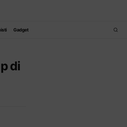
isti
Gadget
p di