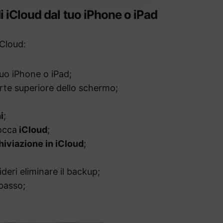
 iCloud dal tuo iPhone o iPad
iCloud:
tuo iPhone o iPad;
rte superiore dello schermo;
i
;
tocca
iCloud
;
hiviazione in iCloud
;
ideri eliminare il backup;
basso;