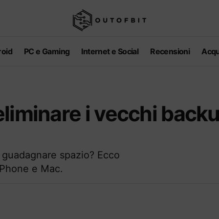
oid
PC e Gaming
Internet e Social
Recensioni
Acqu
liminare i vecchi backu
r guadagnare spazio? Ecco
 iPhone e Mac.