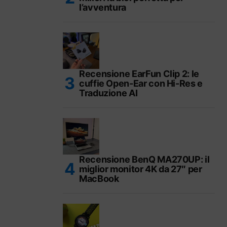
l’avventura
Recensione EarFun Clip 2: le
cuffie Open-Ear con Hi-Res e
Traduzione AI
Recensione BenQ MA270UP: il
miglior monitor 4K da 27″ per
MacBook