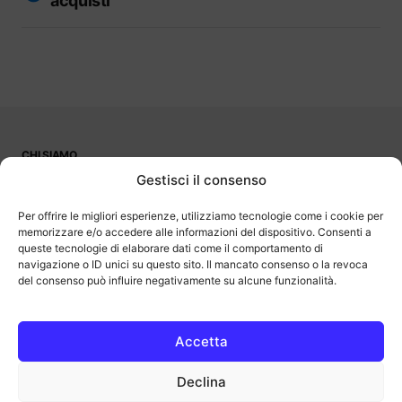
acquisti
CHI SIAMO
PUBBLICITÀ
Gestisci il consenso
CONTATTI
LAVORA CON NOI
Per offrire le migliori esperienze, utilizziamo tecnologie come i cookie per
memorizzare e/o accedere alle informazioni del dispositivo. Consenti a
queste tecnologie di elaborare dati come il comportamento di
navigazione o ID unici su questo sito. Il mancato consenso o la revoca
del consenso può influire negativamente su alcune funzionalità.
OutOfBit
Outofbit.it partecipa al Programma Affiliazione Amazon EU, un
programma di affiliazione che consente ai siti di percepire una
commissione pubblicitaria pubblicizzando e fornendo link al sito
Accetta
Amazon.it. Amazon e il logo Amazon sono marchi registrati di
Amazon.com, Inc. o delle sue affiliate.
Declina
COPYRIGHT © 2013-2025 OUTOFBIT P.IVA 04140830243, TUTTI I
DIRITTI RISERVATI.