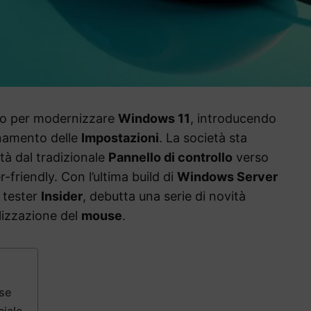
no per modernizzare
Windows 11
, introducendo
onamento delle
Impostazioni
. La società sta
tà dal tradizionale
Pannello di controllo
verso
-friendly. Con l’ultima build di
Windows Server
i tester
Insider
, debutta una serie di novità
lizzazione del
mouse
.
use
ciale