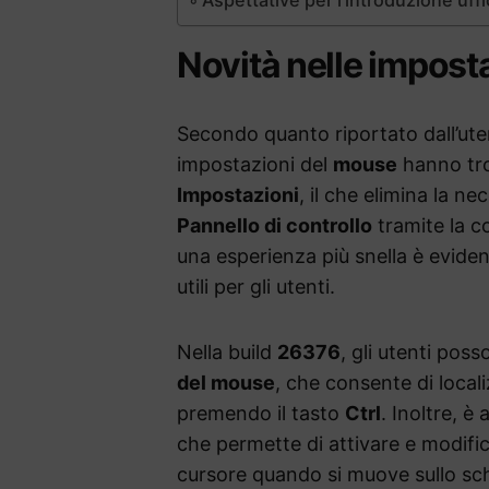
Novità nelle impost
Secondo quanto riportato dall’ut
impostazioni del
mouse
hanno trov
Impostazioni
, il che elimina la ne
Pannello di controllo
tramite la 
una esperienza più snella è eviden
utili per gli utenti.
Nella build
26376
, gli utenti pos
del mouse
, che consente di loca
premendo il tasto
Ctrl
. Inoltre, è
che permette di attivare e modific
cursore quando si muove sullo sch