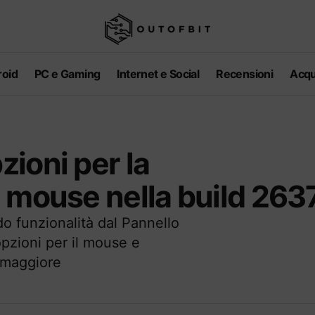
oid
PC e Gaming
Internet e Social
Recensioni
Acqu
ioni per la
 mouse nella build 263
o funzionalità dal Pannello
opzioni per il mouse e
a maggiore