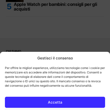
Apple Watch per bambini: consigli per gli
acquisti
CHI SIAMO
PUBBLICITÀ
Gestisci il consenso
CONTATTI
LAVORA CON NOI
Per offrire le migliori esperienze, utilizziamo tecnologie come i cookie per
memorizzare e/o accedere alle informazioni del dispositivo. Consenti a
queste tecnologie di elaborare dati come il comportamento di
navigazione o ID unici su questo sito. Il mancato consenso o la revoca
del consenso può influire negativamente su alcune funzionalità.
OutOfBit
Outofbit.it partecipa al Programma Affiliazione Amazon EU, un
programma di affiliazione che consente ai siti di percepire una
commissione pubblicitaria pubblicizzando e fornendo link al sito
Accetta
Amazon.it. Amazon e il logo Amazon sono marchi registrati di
Amazon.com, Inc. o delle sue affiliate.