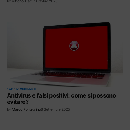
by
Vittorio Tiso
17 Ottobre 2025
APPROFONDIMENTI
Antivirus e falsi positivi: come si possono
evitare?
by
Marco Ponteprino
8 Settembre 2025