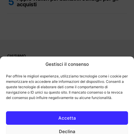
acquisti
CHI SIAMO
PUBBLICITÀ
Gestisci il consenso
CONTATTI
LAVORA CON NOI
Per offrire le migliori esperienze, utilizziamo tecnologie come i cookie per
memorizzare e/o accedere alle informazioni del dispositivo. Consenti a
queste tecnologie di elaborare dati come il comportamento di
navigazione o ID unici su questo sito. Il mancato consenso o la revoca
del consenso può influire negativamente su alcune funzionalità.
OutOfBit
Outofbit.it partecipa al Programma Affiliazione Amazon EU, un
programma di affiliazione che consente ai siti di percepire una
commissione pubblicitaria pubblicizzando e fornendo link al sito
Accetta
Amazon.it. Amazon e il logo Amazon sono marchi registrati di
Amazon.com, Inc. o delle sue affiliate.
Declina
COPYRIGHT © 2013-2025 OUTOFBIT P.IVA 04140830243, TUTTI I