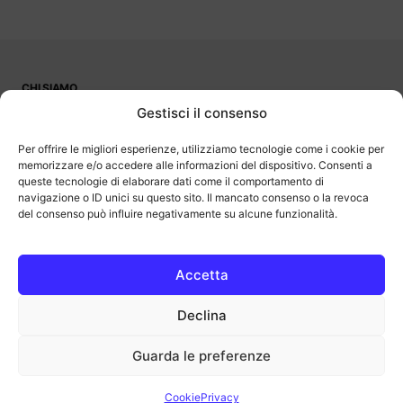
CHI SIAMO
PUBBLICITÀ
Gestisci il consenso
CONTATTI
LAVORA CON NOI
Per offrire le migliori esperienze, utilizziamo tecnologie come i cookie per
memorizzare e/o accedere alle informazioni del dispositivo. Consenti a
queste tecnologie di elaborare dati come il comportamento di
navigazione o ID unici su questo sito. Il mancato consenso o la revoca
del consenso può influire negativamente su alcune funzionalità.
OutOfBit
Outofbit.it partecipa al Programma Affiliazione Amazon EU, un
programma di affiliazione che consente ai siti di percepire una
commissione pubblicitaria pubblicizzando e fornendo link al sito
Accetta
Amazon.it. Amazon e il logo Amazon sono marchi registrati di
Amazon.com, Inc. o delle sue affiliate.
Declina
COPYRIGHT © 2013-2025 OUTOFBIT P.IVA 04140830243, TUTTI I
DIRITTI RISERVATI.
outofbit.it@gmail.com | outofbit@pec.it
Guarda le preferenze
Privacy
Cookie
Note legali
Cookie
Privacy