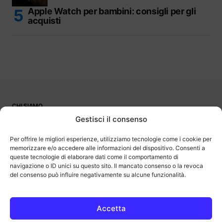
Apple Watch per bambini: consigli per gli
acquisti
CHI SIAMO
PUBBLICITÀ
Gestisci il consenso
CONTATTI
LAVORA CON NOI
Per offrire le migliori esperienze, utilizziamo tecnologie come i cookie per
memorizzare e/o accedere alle informazioni del dispositivo. Consenti a
queste tecnologie di elaborare dati come il comportamento di
navigazione o ID unici su questo sito. Il mancato consenso o la revoca
del consenso può influire negativamente su alcune funzionalità.
OutOfBit
Outofbit.it partecipa al Programma Affiliazione Amazon EU, un
programma di affiliazione che consente ai siti di percepire una
commissione pubblicitaria pubblicizzando e fornendo link al sito
Accetta
Amazon.it. Amazon e il logo Amazon sono marchi registrati di
Amazon.com, Inc. o delle sue affiliate.