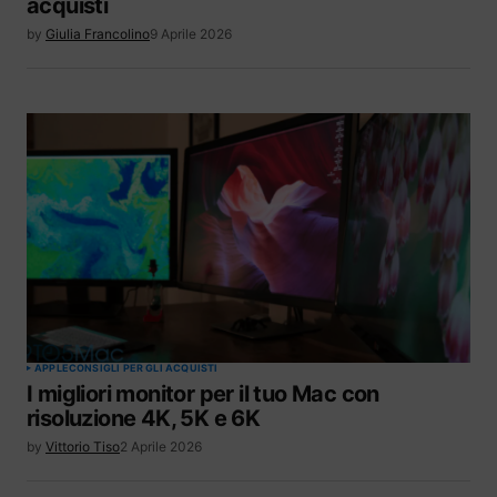
acquisti
by
Giulia Francolino
9 Aprile 2026
APPLE
CONSIGLI PER GLI ACQUISTI
I migliori monitor per il tuo Mac con
risoluzione 4K, 5K e 6K
by
Vittorio Tiso
2 Aprile 2026