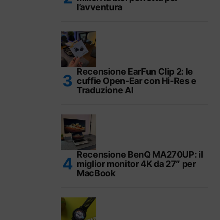
l’avventura
Recensione EarFun Clip 2: le
cuffie Open-Ear con Hi-Res e
Traduzione AI
Recensione BenQ MA270UP: il
miglior monitor 4K da 27″ per
MacBook