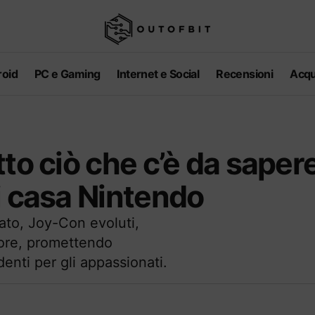
oid
PC e Gaming
Internet e Social
Recensioni
Acqu
to ciò che c’è da saper
i casa Nintendo
ato, Joy-Con evoluti,
iore, promettendo
enti per gli appassionati.