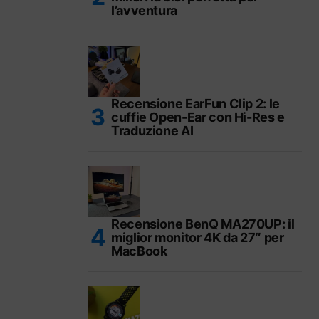
l’avventura
Recensione EarFun Clip 2: le
cuffie Open-Ear con Hi-Res e
Traduzione AI
Recensione BenQ MA270UP: il
miglior monitor 4K da 27″ per
MacBook