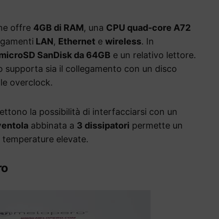
he offre
4GB di RAM
, una
CPU quad-core A72
egamenti
LAN
,
Ethernet
e
wireless
. In
microSD SanDisk da 64GB
e un relativo lettore.
do supporta sia il collegamento con un disco
le overclock.
tono la possibilità di interfacciarsi con un
ventola
abbinata a
3 dissipatori
permette un
i temperature elevate.
ro