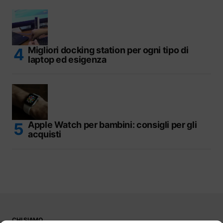
Migliori docking station per ogni tipo di
laptop ed esigenza
Apple Watch per bambini: consigli per gli
acquisti
CHI SIAMO