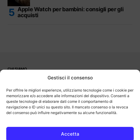
Apple Watch per bambini: consigli per gli
acquisti
CHI SIAMO
PUBBLICITÀ
Gestisci il consenso
CONTATTI
LAVORA CON NOI
Per offrire le migliori esperienze, utilizziamo tecnologie come i cookie per
memorizzare e/o accedere alle informazioni del dispositivo. Consenti a
queste tecnologie di elaborare dati come il comportamento di
navigazione o ID unici su questo sito. Il mancato consenso o la revoca
del consenso può influire negativamente su alcune funzionalità.
OutOfBit
Outofbit.it partecipa al Programma Affiliazione Amazon EU, un
programma di affiliazione che consente ai siti di percepire una
commissione pubblicitaria pubblicizzando e fornendo link al sito
Accetta
Amazon.it. Amazon e il logo Amazon sono marchi registrati di
Amazon.com, Inc. o delle sue affiliate.