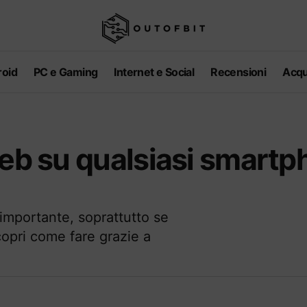
oid
PC e Gaming
Internet e Social
Recensioni
Acqu
web su qualsiasi smart
importante, soprattutto se
copri come fare grazie a