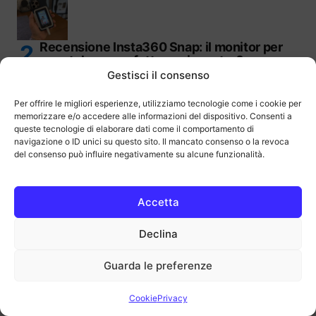
Recensione Insta360 Snap: il monitor per
smartphone perfetto per i creator?
Gestisci il consenso
Per offrire le migliori esperienze, utilizziamo tecnologie come i cookie per
memorizzare e/o accedere alle informazioni del dispositivo. Consenti a
queste tecnologie di elaborare dati come il comportamento di
navigazione o ID unici su questo sito. Il mancato consenso o la revoca
Recensione Cecotec Mountain Millor: la bici
del consenso può influire negativamente su alcune funzionalità.
perfetta per l’avventura
Accetta
Declina
Recensione EarFun Clip 2: le cuffie Open-
Guarda le preferenze
Ear con Hi-Res e Traduzione AI
Cookie
Privacy