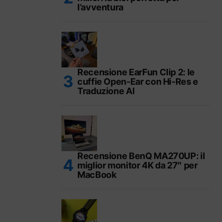
l’avventura
Recensione EarFun Clip 2: le
cuffie Open-Ear con Hi-Res e
Traduzione AI
Recensione BenQ MA270UP: il
miglior monitor 4K da 27″ per
MacBook