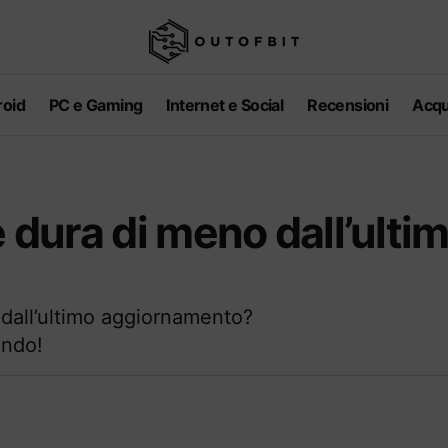
oid
PC e Gaming
Internet e Social
Recensioni
Acqu
e dura di meno dall’ulti
e dall’ultimo aggiornamento?
endo!