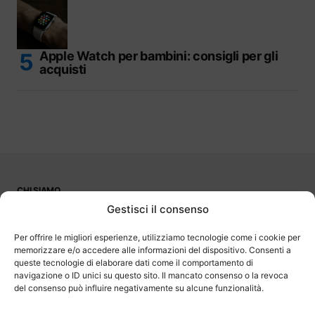
Apple Watch per bambini: consigli per gli
acquisti
CHI SIAMO
PUBBLICITÀ
Gestisci il consenso
CONTATTI
LAVORA CON NOI
Per offrire le migliori esperienze, utilizziamo tecnologie come i cookie per
memorizzare e/o accedere alle informazioni del dispositivo. Consenti a
queste tecnologie di elaborare dati come il comportamento di
navigazione o ID unici su questo sito. Il mancato consenso o la revoca
del consenso può influire negativamente su alcune funzionalità.
OutOfBit
Outofbit.it partecipa al Programma Affiliazione Amazon EU, un