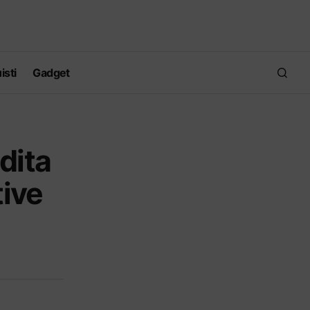
isti
Gadget
dita
tive