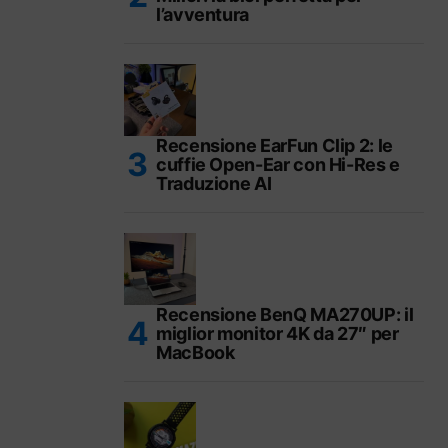
l’avventura
Recensione EarFun Clip 2: le
cuffie Open-Ear con Hi-Res e
Traduzione AI
Recensione BenQ MA270UP: il
miglior monitor 4K da 27″ per
MacBook