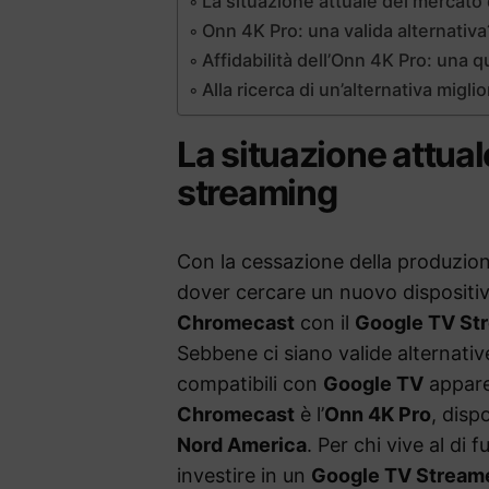
La situazione attuale del mercato
Onn 4K Pro: una valida alternativa
Affidabilità dell’Onn 4K Pro: una 
Alla ricerca di un’alternativa migl
La situazione attual
streaming
Con la cessazione della produzio
dover cercare un nuovo dispositi
Chromecast
con il
Google TV St
Sebbene ci siano valide alternati
compatibili con
Google TV
appare 
Chromecast
è l’
Onn 4K Pro
, disp
Nord America
. Per chi vive al di 
investire in un
Google TV Stream