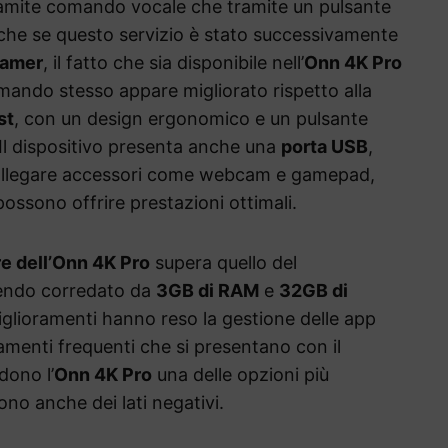
 tramite comando vocale che tramite un pulsante
Anche se questo servizio è stato successivamente
eamer
, il fatto che sia disponibile nell’
Onn 4K Pro
omando stesso appare migliorato rispetto alla
st
, con un design ergonomico e un pulsante
. Il dispositivo presenta anche una
porta USB
,
o collegare accessori come webcam e gamepad,
possono offrire prestazioni ottimali.
e dell’Onn 4K Pro
supera quello del
sendo corredato da
3GB di RAM
e
32GB di
iglioramenti hanno reso la gestione delle app
tamenti frequenti che si presentano con il
dono l’
Onn 4K Pro
una delle opzioni più
ono anche dei lati negativi.