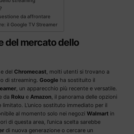
 dello streaming
?
questione da affrontare
iore: il Google TV Streamer
e del mercato dello
ne del
Chromecast
, molti utenti si trovano a
vo di streaming.
Google
ha sostituito il
reamer
, un apparecchio più recente e versatile.
ve da
Roku
e
Amazon
, il panorama delle opzioni
limitato. L’unico sostituto immediato per il
onibile al momento solo nei negozi
Walmart
in
fuori di questa area, l’unica scelta sarebbe
er
di nuova generazione o cercare un