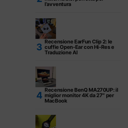
l’avventura
Recensione EarFun Clip 2: le
cuffie Open-Ear con Hi-Res e
Traduzione AI
Recensione BenQ MA270UP: il
miglior monitor 4K da 27″ per
MacBook