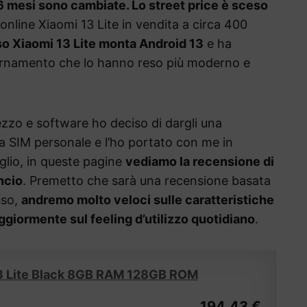
 6 mesi sono cambiate. Lo street price è sceso
 online Xiaomi 13 Lite in vendita a circa 400
o Xiaomi 13 Lite monta Android 13
e ha
ornamento che lo hanno reso più moderno e
ezzo e software ho deciso di dargli una
mia SIM personale e l’ho portato con me in
glio, in queste pagine
vediamo la recensione di
ncio
. Premetto che sarà una recensione basata
uso,
andremo molto veloci sulle caratteristiche
iormente sul feeling d’utilizzo quotidiano
.
3 Lite Black 8GB RAM 128GB ROM
194,43 €