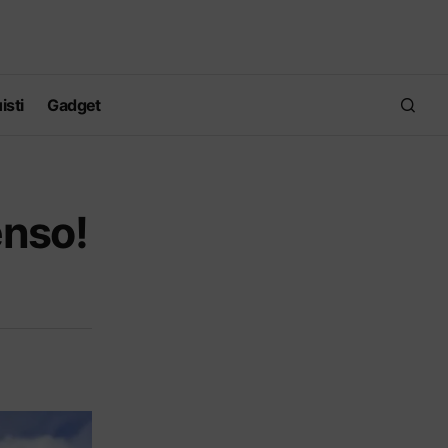
isti
Gadget
enso!