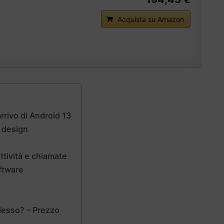
Acquista su Amazon
rrivo di Android 13
e design
tività e chiamate
ftware
desso? – Prezzo