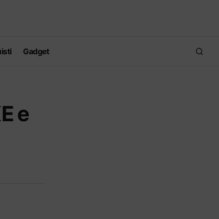
isti
Gadget
XE e