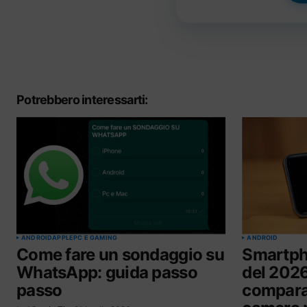
Potrebbero interessarti:
ANDROID
APPLE
PC E GAMING
ANDROID
Come fare un sondaggio su
Smartpho
WhatsApp: guida passo
del 2026
passo
comparat