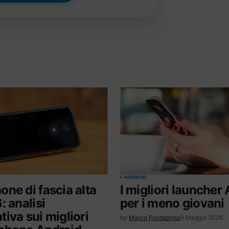
ANDROID
ne di fascia alta
I migliori launcher
: analisi
per i meno giovani
iva sui migliori
by
Marco Ponteprino
9 Maggio 2026