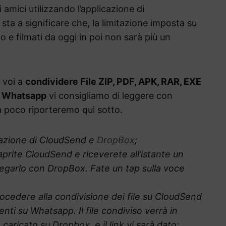
i amici utilizzando l’applicazione di
ta a significare che, la limitazione imposta su
io e filmati da oggi in poi non sarà più un
 voi a
condividere File ZIP, PDF, APK, RAR, EXE
su Whatsapp
vi consigliamo di leggere con
a poco riporteremo qui sotto.
llazione di CloudSend e
DropBox
;
 aprite CloudSend e riceverete all’istante un
llegarlo con DropBox. Fate un tap sulla voce
rocedere alla condivisione dei file su CloudSend
nti su Whatsapp. Il file condiviso verrà in
caricato su Dropbox, e il link vi sarà dato;