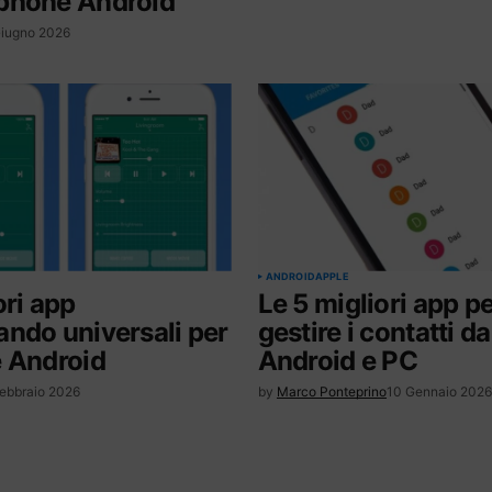
phone Android
Giugno 2026
ANDROID
APPLE
ori app
Le 5 migliori app p
ndo universali per
gestire i contatti d
e Android
Android e PC
Febbraio 2026
by
Marco Ponteprino
10 Gennaio 2026