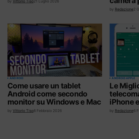
camera 
by
Vittorio Tiso
21 Luglio 2026
by
Redazione
2 
ANDROID
ANDROID
APPLE
Come usare un tablet
Le Migli
Android come secondo
telecoma
monitor su Windows e Mac
iPhone 
by
Vittorio Tiso
8 Febbraio 2026
by
Redazione
6 