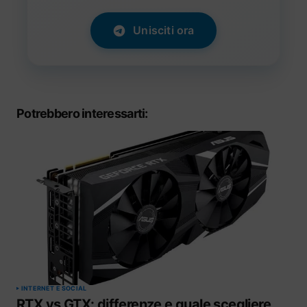
Unisciti ora
Potrebbero interessarti:
INTERNET E SOCIAL
RTX vs GTX: differenze e quale scegliere