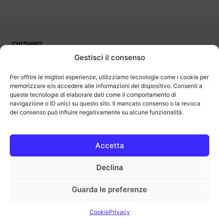
CHI SIAMO
PUBBLICITÀ
Gestisci il consenso
CONTATTI
LAVORA CON NOI
Per offrire le migliori esperienze, utilizziamo tecnologie come i cookie per
memorizzare e/o accedere alle informazioni del dispositivo. Consenti a
queste tecnologie di elaborare dati come il comportamento di
navigazione o ID unici su questo sito. Il mancato consenso o la revoca
del consenso può influire negativamente su alcune funzionalità.
OutOfBit
Outofbit.it partecipa al Programma Affiliazione Amazon EU, un
programma di affiliazione che consente ai siti di percepire una
commissione pubblicitaria pubblicizzando e fornendo link al sito
Accetta
Amazon.it. Amazon e il logo Amazon sono marchi registrati di
Amazon.com, Inc. o delle sue affiliate.
Declina
COPYRIGHT © 2013-2025 OUTOFBIT P.IVA 04140830243, TUTTI I
DIRITTI RISERVATI.
outofbit.it@gmail.com | outofbit@pec.it
Guarda le preferenze
Privacy
Cookie
Note legali
Cookie
Privacy