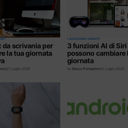
DGET
ACCESSORI E GADGET
 da scrivania per
3 funzioni AI di Sir
re la tua giornata
possono cambiare l
va
giornata
rino
27 Luglio 2026
by
Marco Ponteprino
21 Luglio 2026