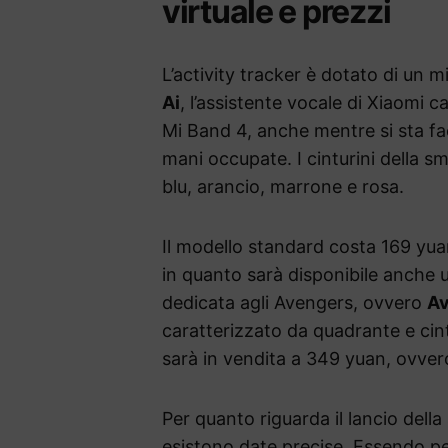
virtuale e prezzi
L’activity tracker è dotato di un
Ai
, l’assistente vocale di Xiaomi c
Mi Band 4, anche mentre si sta fa
mani occupate. I cinturini della s
blu, arancio, marrone e rosa.
Il modello standard costa 169 yua
in quanto sarà disponibile anche 
dedicata agli Avengers, ovvero
Av
caratterizzato da quadrante e cint
sarà in vendita a 349 yuan, ovver
Per quanto riguarda il lancio del
esistono date precise. Essendo pe