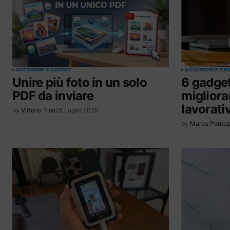
ACCESSORI E GADGET
ACCESSORI E GA
Unire più foto in un solo
6 gadget
PDF da inviare
migliora
lavorati
by
Vittorio Tiso
28 Luglio 2026
by
Marco Pontep