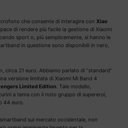
 microfono che consente di interagire con
Xiao
apace di rendere più facile la gestione di Xiaomi
cendo sport o, più semplicemente, si hanno le
martband in questione sono disponibili in nero,
n, circa 21 euro. Abbiamo parlato di “standard”
una versione limitata di Xiaomi Mi Band 4
engers Limited Edition
. Tale modello,
urini a tema con il noto gruppo di supereroi,
o 44 euro.
la smartband sul mercato occidentale, non
rò ormai imminente l’evento per la