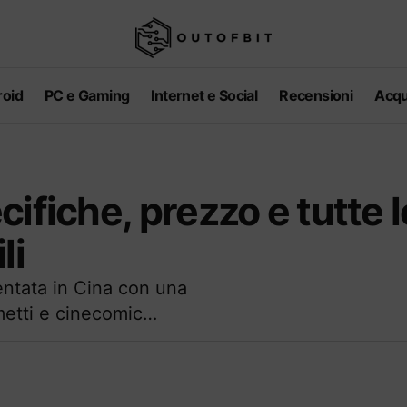
oid
PC e Gaming
Internet e Social
Recensioni
Acqu
ifiche, prezzo e tutte l
li
ntata in Cina con una
fumetti e cinecomic…