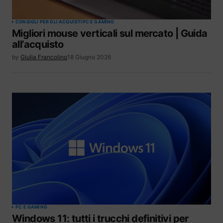
CONSIGLI PER GLI ACQUISTI
PC E GAMING
Migliori mouse verticali sul mercato | Guida
all’acquisto
by
Giulia Francolino
18 Giugno 2026
PC E GAMING
Windows 11: tutti i trucchi definitivi per