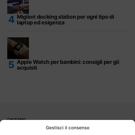
Migliori docking station per ogni tipo di
laptop ed esigenza
Apple Watch per bambini: consigli per gli
acquisti
CHI SIAMO
PUBBLICITÀ
Gestisci il consenso
CONTATTI