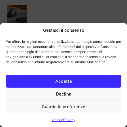
Migliori mouse verticali sul mercato | Guida
Gestisci il consenso
all’acquisto
Per offrire le migliori esperienze, utilizziamo tecnologie come i cookie per
memorizzare e/o accedere alle informazioni del dispositivo. Consenti a
queste tecnologie di elaborare dati come il comportamento di
navigazione o ID unici su questo sito. Il mancato consenso o la revoca
del consenso può influire negativamente su alcune funzionalità.
Migliori mouse per PC del 2026 | Guida
all’acquisto
Accetta
Declina
Guarda le preferenze
Migliori docking station per ogni tipo di
laptop ed esigenza
Cookie
Privacy