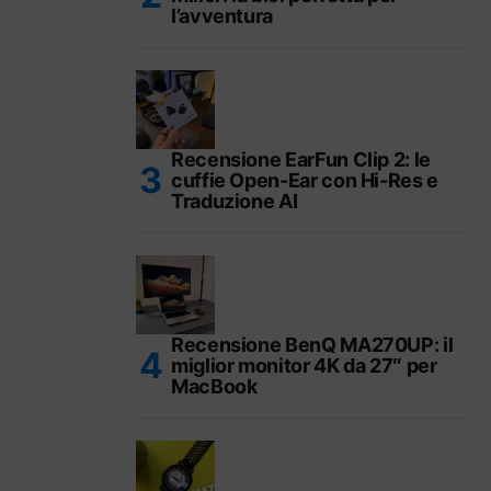
l’avventura
Recensione EarFun Clip 2: le
cuffie Open-Ear con Hi-Res e
Traduzione AI
Recensione BenQ MA270UP: il
miglior monitor 4K da 27″ per
MacBook