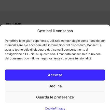
CHI SIAMO
PUBBLICITÀ
Gestisci il consenso
CONTATTI
LAVORA CON NOI
Per offrire le migliori esperienze, utilizziamo tecnologie come i cookie per
memorizzare e/o accedere alle informazioni del dispositivo. Consenti a
queste tecnologie di elaborare dati come il comportamento di
navigazione o ID unici su questo sito. Il mancato consenso o la revoca
del consenso può influire negativamente su alcune funzionalità.
OutOfBit
Outofbit.it partecipa al Programma Affiliazione Amazon EU, un
programma di affiliazione che consente ai siti di percepire una
commissione pubblicitaria pubblicizzando e fornendo link al sito
Accetta
Amazon.it. Amazon e il logo Amazon sono marchi registrati di
Amazon.com, Inc. o delle sue affiliate.
Declina
COPYRIGHT © 2013-2025 OUTOFBIT P.IVA 04140830243, TUTTI I
DIRITTI RISERVATI.
outofbit.it@gmail.com | outofbit@pec.it
Guarda le preferenze
Privacy
Cookie
Note legali
Cookie
Privacy