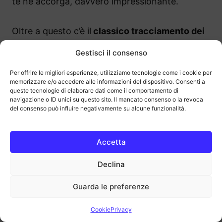
te ne accorga, davvero impressionante.
Oltre a questo c’è il
classico tracciamento dei
passi
fatti quotidianamente, delle
ore attive
Gestisci il consenso
durante la giornata e della
frequenza cardiaca
a riposo
.
Per offrire le migliori esperienze, utilizziamo tecnologie come i cookie per
memorizzare e/o accedere alle informazioni del dispositivo. Consenti a
queste tecnologie di elaborare dati come il comportamento di
Funzionalità avanzate e Biohacking
navigazione o ID unici su questo sito. Il mancato consenso o la revoca
del consenso può influire negativamente su alcune funzionalità.
A fare la differenza sono però i Power Plugs
Accetta
ovvero degli
strumenti di Coaching dedicati
alle funzionalià avanzate e al Biohacking
.
Declina
Guarda le preferenze
Dall’app Ultrahuman possiamo attivare
strumenti per il tracking del
Ritmo Circadiano
Cookie
Privacy
per capire come il regolare al meglio il tuo