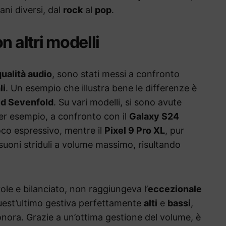
ani diversi, dal
rock
al
pop
.
n altri modelli
qualità audio
, sono stati messi a confronto
li
. Un esempio che illustra bene le differenze è
d Sevenfold
. Su vari modelli, si sono avute
er esempio, a confronto con il
Galaxy S24
poco espressivo, mentre il
Pixel 9 Pro XL
, pur
uoni striduli a volume massimo, risultando
ole e bilanciato, non raggiungeva l’
eccezionale
uest’ultimo gestiva perfettamente
alti
e
bassi
,
ora. Grazie a un’ottima gestione del volume, è