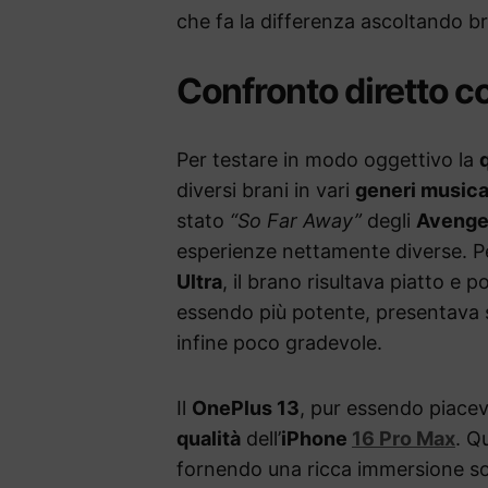
che fa la differenza ascoltando br
Confronto diretto co
Per testare in modo oggettivo la
diversi brani in vari
generi musica
stato
“So Far Away”
degli
Avenge
esperienze nettamente diverse. P
Ultra
, il brano risultava piatto e 
essendo più potente, presentava s
infine poco gradevole.
Il
OnePlus 13
, pur essendo piacev
qualità
dell’
iPhone
16 Pro Max
. Q
fornendo una ricca immersione son