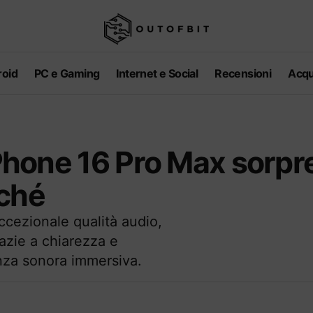
oid
PC e Gaming
Internet e Social
Recensioni
Acqu
’iPhone 16 Pro Max sorp
rché
ccezionale qualità audio,
azie a chiarezza e
nza sonora immersiva.