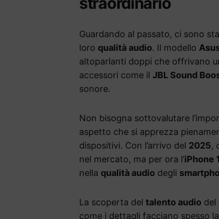
straordinario
Guardando al passato, ci sono sta
loro
qualità audio
. Il modello
Asus
altoparlanti doppi che offrivano un 
accessori come il
JBL Sound Boo
sonore.
Non bisogna sottovalutare l’impo
aspetto che si apprezza pienamen
dispositivi. Con l’arrivo del
2025
,
nel mercato, ma per ora l’
iPhone 
nella
qualità audio
degli
smartph
La scoperta del
talento audio
del
come i dettagli facciano spesso la