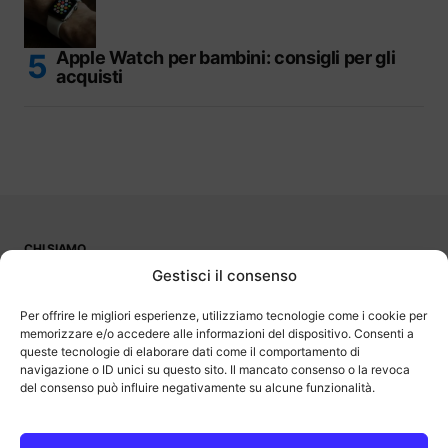
Apple Watch per bambini: consigli per gli
acquisti
CHI SIAMO
PUBBLICITÀ
Gestisci il consenso
CONTATTI
LAVORA CON NOI
Per offrire le migliori esperienze, utilizziamo tecnologie come i cookie per
memorizzare e/o accedere alle informazioni del dispositivo. Consenti a
queste tecnologie di elaborare dati come il comportamento di
navigazione o ID unici su questo sito. Il mancato consenso o la revoca
del consenso può influire negativamente su alcune funzionalità.
OutOfBit
Outofbit.it partecipa al Programma Affiliazione Amazon EU, un
programma di affiliazione che consente ai siti di percepire una