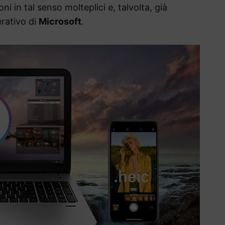
i in tal senso molteplici e, talvolta, già
erativo di
Microsoft
.