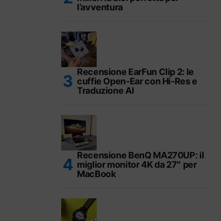
l’avventura
Recensione EarFun Clip 2: le
cuffie Open-Ear con Hi-Res e
Traduzione AI
Recensione BenQ MA270UP: il
miglior monitor 4K da 27″ per
MacBook