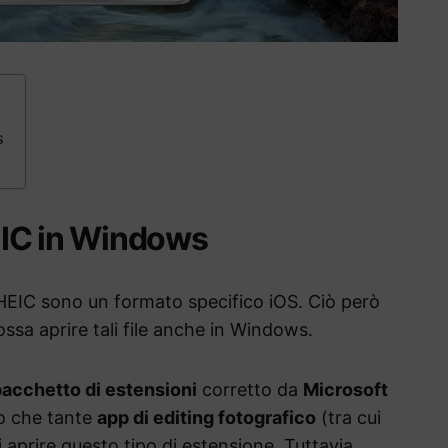
s
HEIC in Windows
HEIC sono un formato specifico iOS. Ciò però
ssa aprire tali file anche in Windows.
acchetto di estensioni
corretto da
Microsoft
to che tante
app di editing fotografico
(tra cui
 aprire questo tipo di estensione. Tuttavia,