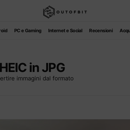
oid
PC e Gaming
Internet e Social
Recensioni
Acqu
 HEIC in JPG
vertire immagini dal formato