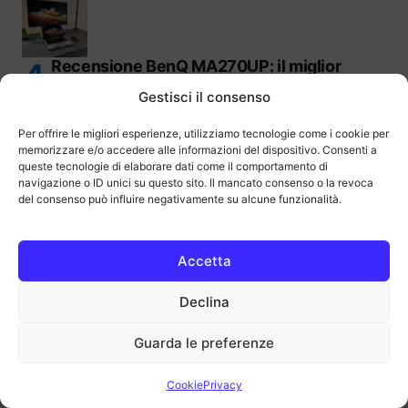
Recensione BenQ MA270UP: il miglior
monitor 4K da 27″ per MacBook
Gestisci il consenso
Per offrire le migliori esperienze, utilizziamo tecnologie come i cookie per
memorizzare e/o accedere alle informazioni del dispositivo. Consenti a
queste tecnologie di elaborare dati come il comportamento di
navigazione o ID unici su questo sito. Il mancato consenso o la revoca
del consenso può influire negativamente su alcune funzionalità.
2 mesi con Amazfit Active Max: Recensione
completa
Ultime Guide all'Acquisto
Accetta
Declina
Guarda le preferenze
Migliori Chromebook: Guida completa
all’acquisto
Cookie
Privacy